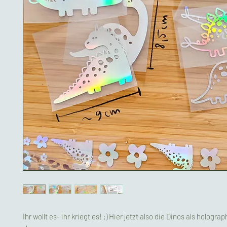
Ihr wollt es- ihr kriegt es! :) Hier jetzt also die Dinos als hologr