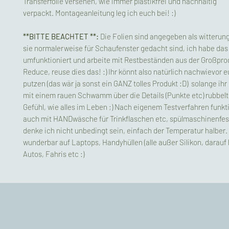
Transferfolie versehen, wie immer plastikfrei und nachhaltig
verpackt. Montageanleitung leg ich euch bei! :)
**BITTE BEACHTET **:
Die Folien sind angegeben als witterun
sie normalerweise für Schaufenster gedacht sind, ich habe das
umfunktioniert und arbeite mit Restbeständen aus der Großpro
Reduce, reuse dies das! :) Ihr könnt also natürlich nachwievor e
putzen (das wär ja sonst ein GANZ tolles Produkt :D) solange ihr
mit einem rauen Schwamm über die Details (Punkte etc) rubbelt
Gefühl, wie alles im Leben ;) Nach eigenem Testverfahren funkt
auch mit HANDwäsche für Trinkflaschen etc, spülmaschinenfes
denke ich nicht unbedingt sein, einfach der Temperatur halber
wunderbar auf Laptops, Handyhüllen (alle außer Silikon, darauf hä
Autos, Fahris etc :)