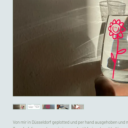
Von mir in Düsseldorf geplotted und per hand ausgehoben und 