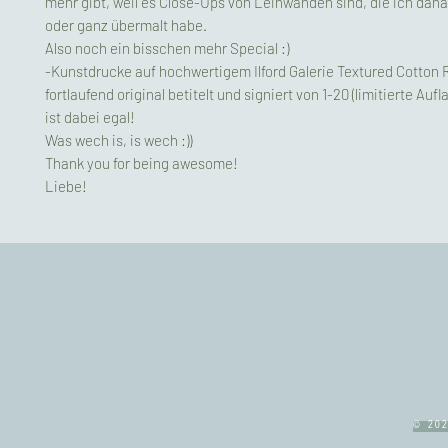
mehr gibt, weil es Close-Ups von Leinwänden sind, die ich dan
oder ganz übermalt habe.
Also noch ein bisschen mehr Special :)
-Kunstdrucke auf hochwertigem Ilford Galerie Textured Cotton 
fortlaufend original betitelt und signiert von 1-20 (limitierte Au
ist dabei egal!
Was wech is, is wech :))
Thank you for being awesome!
Liebe!
© 202