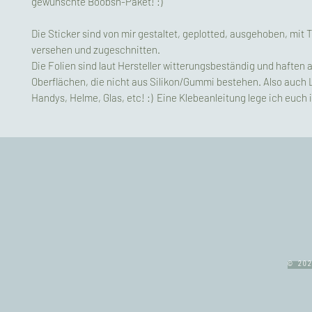
gewünschte Boobsn-Paket! :)
Die Sticker sind von mir gestaltet, geplotted, ausgehoben, mit T
versehen und zugeschnitten.
Die Folien sind laut Hersteller witterungsbeständig und haften a
Oberflächen, die nicht aus Silikon/Gummi bestehen. Also auch 
Handys, Helme, Glas, etc! :) Eine Klebeanleitung lege ich euch 
© 202