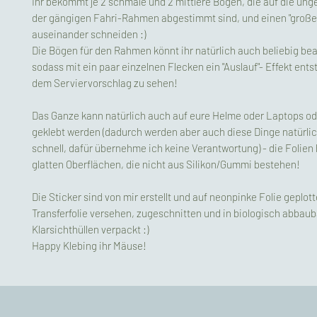
Ihr bekommt je 2 schmale und 2 mittlere Bögen, die auf die un
der gängigen Fahri-Rahmen abgestimmt sind, und einen "großen
auseinander schneiden :)
Die Bögen für den Rahmen könnt ihr natürlich auch beliebig bea
sodass mit ein paar einzelnen Flecken ein "Auslauf"- Effekt ents
dem Serviervorschlag zu sehen!
Das Ganze kann natürlich auch auf eure Helme oder Laptops o
geklebt werden (dadurch werden aber auch diese Dinge natürli
schnell, dafür übernehme ich keine Verantwortung) - die Folien 
glatten Oberflächen, die nicht aus Silikon/Gummi bestehen!
Die Sticker sind von mir erstellt und auf neonpinke Folie geplott
Transferfolie versehen, zugeschnitten und in biologisch abbau
Klarsichthüllen verpackt :)
Happy Klebing ihr Mäuse!