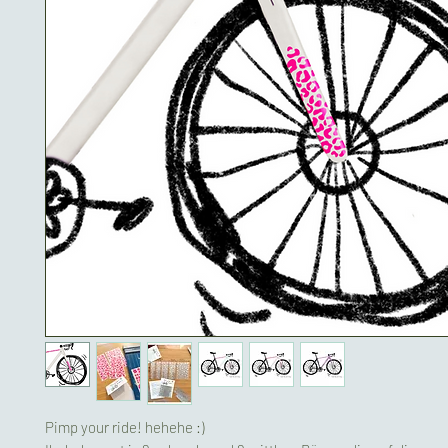
Pimp your ride! hehehe :)